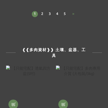
1
2
3
4
5
»
❰❰多肉資材❱❱ 土壤、盆器、工
具