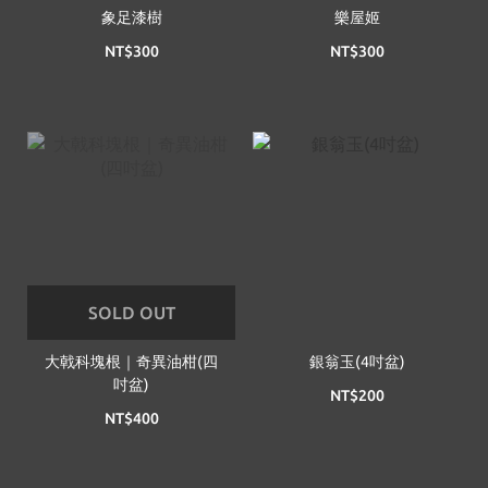
象足漆樹
樂屋姬
NT$300
NT$300
SOLD OUT
大戟科塊根｜奇異油柑(四
銀翁玉(4吋盆)
吋盆)
NT$200
NT$400