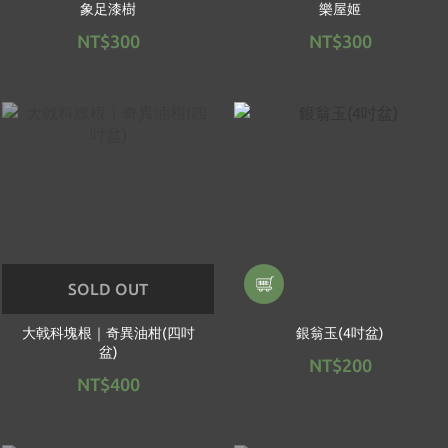
象足漆樹
樂屋姬
NT$300
NT$300
SOLD OUT
大戟科塊根｜奇異油柑(四吋
銀翁玉(4吋盆)
盆)
NT$200
NT$400