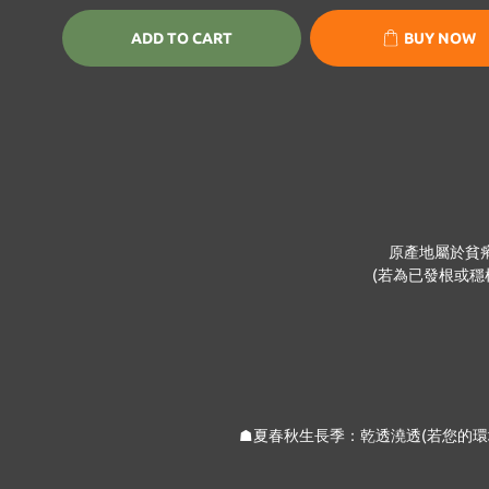
ADD TO CART
BUY NOW
原產地屬於貧
(若為已發根或
☗夏春秋生長季：乾透澆透(若您的環