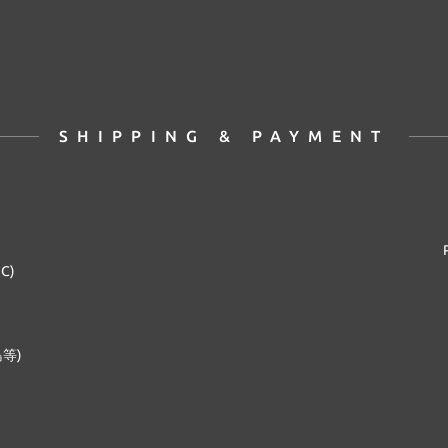
SHIPPING & PAYMENT
2C)
等)