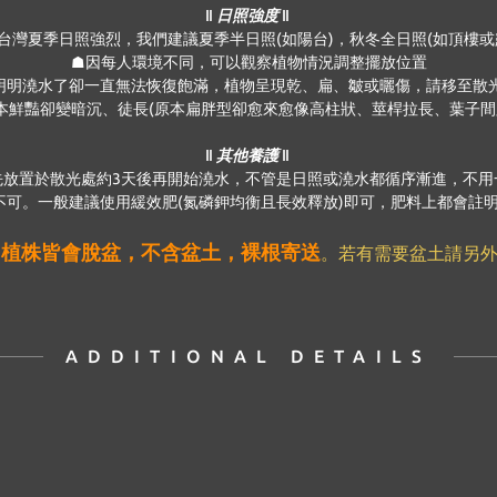
‖ 日照強度 ‖
台灣夏季日照強烈，我們建議夏季半日照(如陽台)，秋冬全日照(如頂樓或
☗因每人環境不同，可以觀察植物情況調整擺放位置
明明澆水了卻一直無法恢復飽滿，植物呈現乾、扁、皺或曬傷，請移至散
本鮮豔卻變暗沉、徒長(原本扁胖型卻愈來愈像高柱狀、莖桿拉長、葉子間
‖ 其他養護 ‖
先放置於散光處約3天後再開始澆水，不管是日照或澆水都循序漸進，不用
可。一般建議使用緩效肥(氮磷鉀均衡且長效釋放)即可，肥料上都會註明使
植株皆會脫盆，不含盆土，裸根寄送
，
。若有需要盆土請另外
ADDITIONAL DETAILS