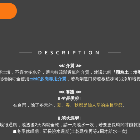
DESCRIPTION
⋘
介質 ⋙
瘠土壤，不喜太多水分，適合較疏鬆透氣的介質，建議比例
『顆粒土：培養
穩根植物可全使用
➟MC多肉專用介質
，若為剛進口待發根植株可另添加培養
⋘ 養護 ⋙
‖ 生長季節 ‖
在台灣，除了冬天外，
夏、春、秋都是仙人掌的生長季節
。
‖ 澆水週期 ‖
境很通風，澆透後2天內就全乾，請一周澆水一次，若要更長時間才能乾透，
☗冬季休眠期：延長澆水週期(土乾透後再等2周才給水一次)