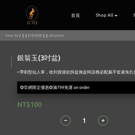
Shop All
首頁
View All
/
❰❰所有植株❱❱ All plants
銀翁玉(3吋盆)
• 帶刺型仙人掌，收到貨後欲拆盆換盆時請務必配戴手套避免扎
✪官網限定優惠✪滿799免運 on order
NT$100