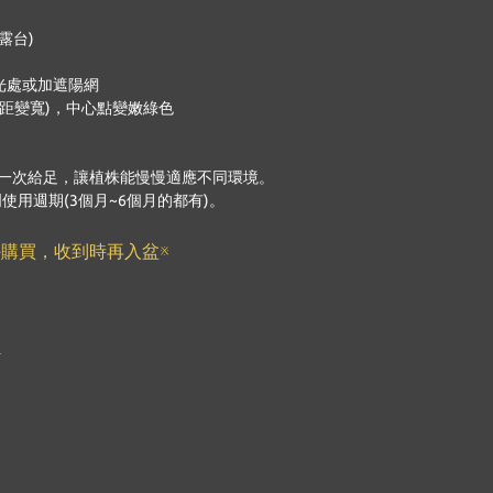
露台)
光處或加遮陽網
距變寬)，中心點變嫩綠色
一次給足，讓植株能慢慢適應不同環境。
用週期(3個月~6個月的都有)。
購買，收到時再入盆※