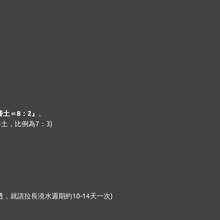
土＝8：2』
。
土，比例為7：3)
就請拉長澆水週期約10-14天一次)