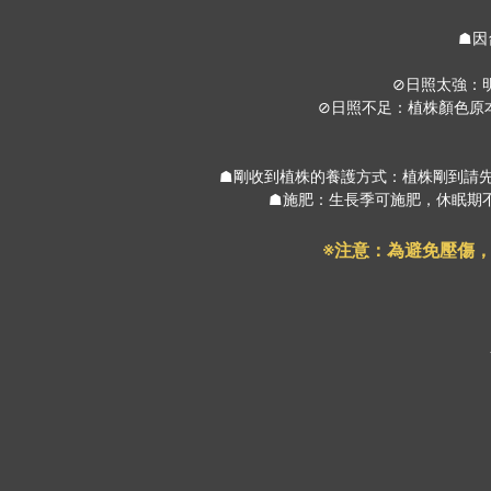
☗因
⊘日照太強：
⊘日照不足：植株顏色原
☗剛收到植株的養護方式：植株剛到請
☗施肥：生長季可施肥，休眠期不
※注意：為避免壓傷