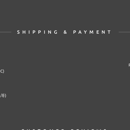
SHIPPING & PAYMENT
2C)
等)