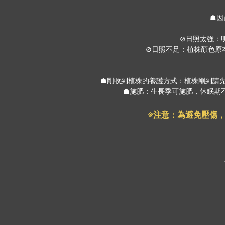
☗因
⊘日照太強：
⊘日照不足：植株顏色原
☗剛收到植株的養護方式：植株剛到請
☗施肥：生長季可施肥，休眠期不
※注意：為避免壓傷