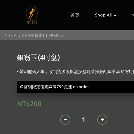
Shop All
首頁
View All
/
❰❰所有植株❱❱ All plants
銀翁玉(4吋盆)
• 帶刺型仙人掌，收到貨後欲拆盆換盆時請務必配戴手套避免扎
✪官網限定優惠✪滿799免運 on order
NT$200