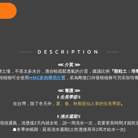
DESCRIPTION
⋘
介質 ⋙
瘠土壤，不喜太多水分，適合較疏鬆透氣的介質，建議比例
『顆粒土：培養
穩根植物可全使用
➟MC多肉專用介質
，若為剛進口待發根植株可另添加培養
⋘ 養護 ⋙
‖ 生長季節 ‖
在台灣，除了冬天外，
夏、春、秋都是仙人掌的生長季節
。
‖ 澆水週期 ‖
境很通風，澆透後2天內就全乾，請一周澆水一次，若要更長時間才能乾透，
☗冬季休眠期：延長澆水週期(土乾透後再等2周才給水一次)