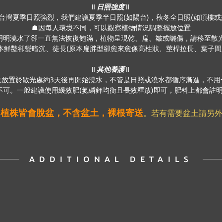
‖ 日照強度 ‖
台灣夏季日照強烈，我們建議夏季半日照(如陽台)，秋冬全日照(如頂樓或
☗因每人環境不同，可以觀察植物情況調整擺放位置
明明澆水了卻一直無法恢復飽滿，植物呈現乾、扁、皺或曬傷，請移至散
本鮮豔卻變暗沉、徒長(原本扁胖型卻愈來愈像高柱狀、莖桿拉長、葉子間
‖ 其他養護 ‖
先放置於散光處約3天後再開始澆水，不管是日照或澆水都循序漸進，不用
可。一般建議使用緩效肥(氮磷鉀均衡且長效釋放)即可，肥料上都會註明使
植株皆會脫盆，不含盆土，裸根寄送
，
。若有需要盆土請另外
ADDITIONAL DETAILS