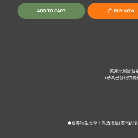
ADD TO CART
BUY NOW
原產地屬於貧
(若為已發根或
☗夏春秋生長季：乾透澆透(若您的環