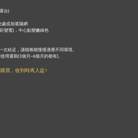
露台)
光處或加遮陽網
距變寬)，中心點變嫩綠色
一次給足，讓植株能慢慢適應不同環境。
用週期(3個月~6個月的都有)。
購買，收到時再入盆※