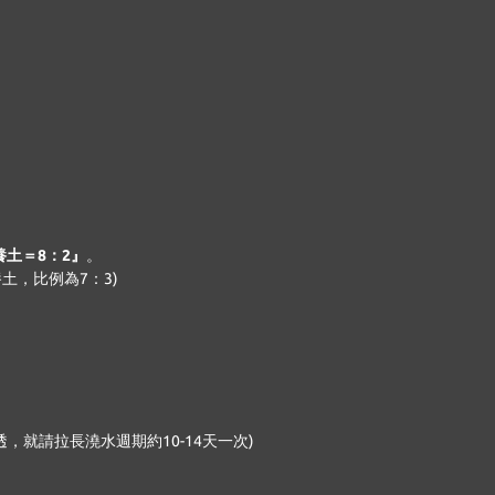
土＝8：2』
。
土，比例為7：3)
就請拉長澆水週期約10-14天一次)