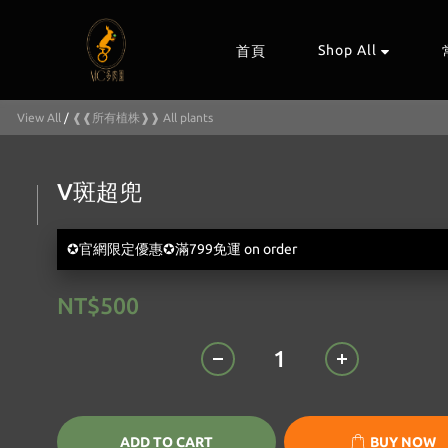
Shop All
首頁
View All
/
❰❰所有植株❱❱ All plants
V斑超兜
✪官網限定優惠✪滿799免運 on order
NT$500
ADD TO CART
BUY NOW