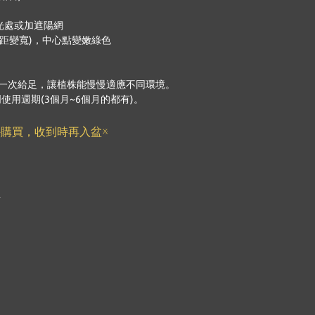
光處或加遮陽網
距變寬)，中心點變嫩綠色
一次給足，讓植株能慢慢適應不同環境。
用週期(3個月~6個月的都有)。
購買，收到時再入盆※