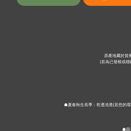
原產地屬於貧
(若為已發根或
☗夏春秋生長季：乾透澆透(若您的環
☗因