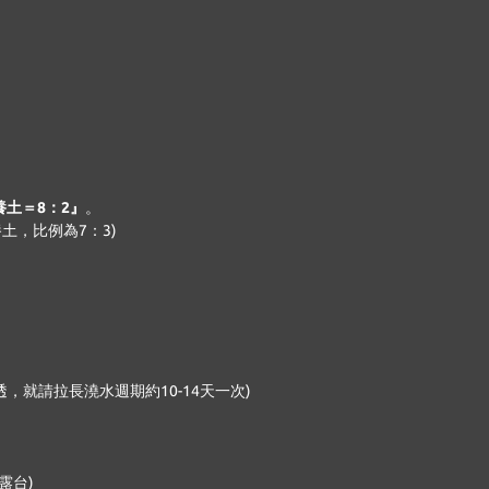
土＝8：2』
。
土，比例為7：3)
就請拉長澆水週期約10-14天一次)
露台)