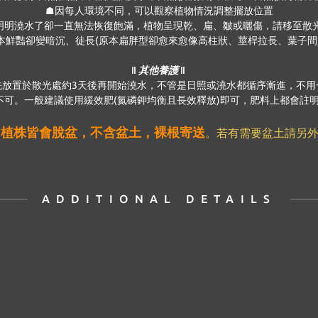
☗因每人環境不同，可以觀察植物情況調整擺放位置
明明澆水了卻一直無法恢復飽滿，植物呈現乾、扁、皺或曬傷，請移至散
本鮮豔卻變暗沉、徒長(原本扁胖型卻愈來愈像高柱狀、莖桿拉長、葉子間
‖ 其他養護 ‖
先放置於散光處約3天後再開始澆水，不管是日照或澆水都循序漸進，不用
可。一般建議使用緩效肥(氮磷鉀均衡且長效釋放)即可，肥料上都會註明使
植株皆會脫盆，不含盆土，裸根寄送
，
。若有需要盆土請另外
ADDITIONAL DETAILS