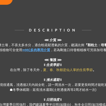
DESCRIPTION
⋘
介質 ⋙
瘠土壤，不喜太多水分，適合較疏鬆透氣的介質，建議比例
『顆粒土：培養
穩根植物可全使用
➟MC多肉專用介質
，若為剛進口待發根植株可另添加培養
⋘ 養護 ⋙
‖ 生長季節 ‖
在台灣，除了冬天外，
夏、春、秋都是仙人掌的生長季節
。
‖ 澆水週期 ‖
境很通風，澆透後2天內就全乾，請一周澆水一次，若要更長時間才能乾透，
☗冬季休眠期：延長澆水週期(土乾透後再等2周才給水一次)
‖ 日照強度 ‖
台灣夏季日照強烈，我們建議夏季半日照(如陽台)，秋冬全日照(如頂樓或