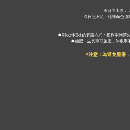
⊘日照太強：
⊘日照不足：植株顏色原
☗剛收到植株的養護方式：植株剛到請
☗施肥：生長季可施肥，休眠期不
※注意：為避免壓傷