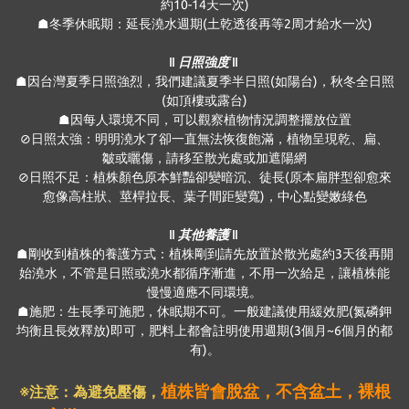
約10-14天一次)
☗冬季休眠期：延長澆水週期(土乾透後再等2周才給水一次)
‖ 日照強度 ‖
☗因台灣夏季日照強烈，我們建議夏季半日照(如陽台)，秋冬全日照
(如頂樓或露台)
☗因每人環境不同，可以觀察植物情況調整擺放位置
⊘日照太強：明明澆水了卻一直無法恢復飽滿，植物呈現乾、扁、
皺或曬傷，請移至散光處或加遮陽網
⊘日照不足：植株顏色原本鮮豔卻變暗沉、徒長(原本扁胖型卻愈來
愈像高柱狀、莖桿拉長、葉子間距變寬)，中心點變嫩綠色
‖ 其他養護 ‖
☗剛收到植株的養護方式：植株剛到請先放置於散光處約3天後再開
始澆水，不管是日照或澆水都循序漸進，不用一次給足，讓植株能
慢慢適應不同環境。
☗施肥：生長季可施肥，休眠期不可。一般建議使用緩效肥(氮磷鉀
均衡且長效釋放)即可，肥料上都會註明使用週期(3個月~6個月的都
有)。
植株皆會脫盆，不含盆土，裸根
※注意：為避免壓傷
，