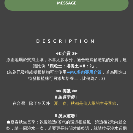
MESSAGE
DESCRIPTION
⋘
介質 ⋙
原產地屬於貧瘠土壤，不喜太多水分，適合較疏鬆透氣的介質，建
議比例
『顆粒土：培養土＝8：2』
。
(若為已發根或穩根植物可全使用
➟MC多肉專用介質
，若為剛進口
待發根植株可另添加培養土，比例為7：3)
⋘ 養護 ⋙
‖ 生長季節 ‖
在台灣，除了冬天外，
夏、春、秋都是仙人掌的生長季節
。
‖ 澆水週期 ‖
☗夏春秋生長季：乾透澆透(若您的環境很通風，澆透後2天內就全
乾，請一周澆水一次，若要更長時間才能乾透，就請拉長澆水週期