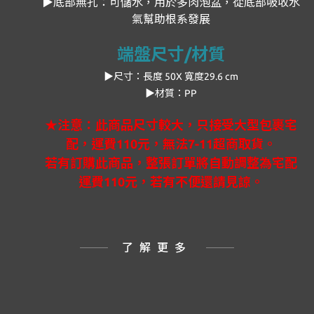
▶底部無孔：可儲水，用於多肉泡盆，從底部吸收水
氣幫助根系發展
端盤尺寸/材質
▶
尺寸：長度
50X 寬度29.6 cm
▶材質：PP
★注意：此商品尺寸較大，只接受大型包裹宅
配，運費110元，
無法7-11超商取貨。
若有訂購此商品，整張訂單將自動調整為宅配
運費110元，若有不便還請見諒。
了解更多