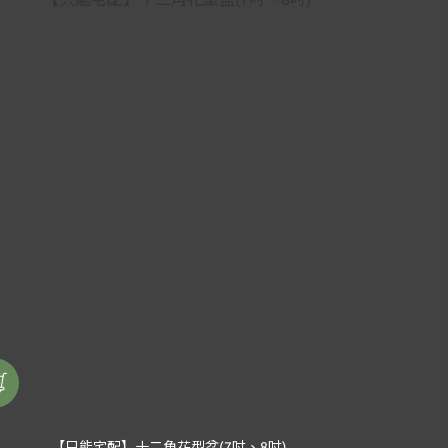
【只能宅配】十二角花型盆(7吋、8吋)