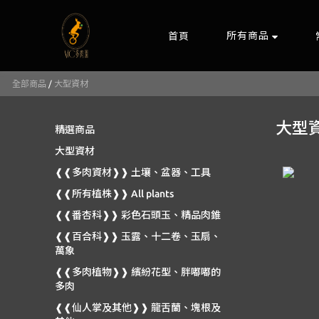
所有商品
首頁
全部商品
/
大型資材
大型
精選商品
大型資材
❰❰多肉資材❱❱ 土壤、盆器、工具
❰❰所有植株❱❱ All plants
❰❰番杏科❱❱ 彩色石頭玉、精品肉錐
❰❰百合科❱❱ 玉露、十二卷、玉扇、
萬象
❰❰多肉植物❱❱ 繽紛花型、胖嘟嘟的
多肉
❰❰仙人掌及其他❱❱ 龍舌蘭、塊根及