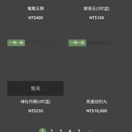
鸞鳳玉錦
銀翁玉(3吋盆)
NT$400
NT$100
一物一拍
一物一拍
售完
緋牡丹錦(4吋盆)
原產逆豹丸
NT$250
NT$10,000
1
2
3
4
5
»