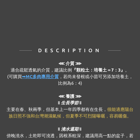
DESCRIPTION
⋘
介質 ⋙
適合疏鬆透氣的介質，建議比例
『顆粒土：培養土＝7：3』
。
(可購買
➟MC多肉專用介質
，若尚未發根或小苗可另添加培養土，
比例為6：4)
⋘ 養護 ⋙
‖ 生長季節 ‖
主要在春、秋兩季，但基本上一年四季都有在生長，
很能適應陽台
族日照不強和台灣潮濕氣候，但夏季不可烈陽曝曬，容易曬傷。
‖ 澆水週期 ‖
傍晚澆水，土乾即可澆透，因根系較深，建議用高一點的盆子，若