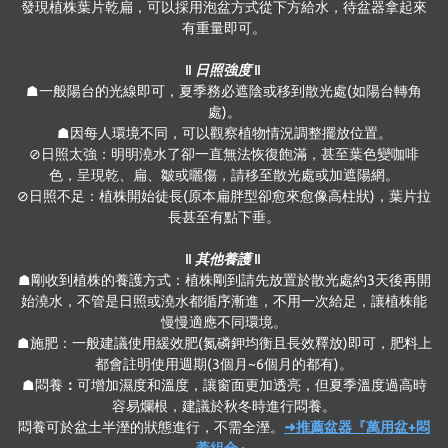
發現植株葉片乾扁，可以採用泡盆方式從下方給水，待盆器拿起來
有重量即可。
‖ 日照強度 ‖
☗一般陽台的光線即可，夏季務必遮陰或移到散光處(如陽台轉角
處)。
☗因每人環境不同，可以觀察植物情況調整擺放位置。
⊘日照太強：明明澆水了卻一直無法恢復飽滿，甚至葉色變咖啡
色，呈現乾、扁、皺或曬傷，請移至散光處或加遮陽網。
⊘日照不足：植株開始徒長(原本扁胖型卻愈來愈像高柱狀)，葉片拉
長甚至有點下垂。
‖ 其他養護 ‖
☗剛收到植株的養護方式：植株剛到請先放置於散光處約3天後再開
始澆水，不管是日照或澆水都循序漸進，不用一次給足，讓植株能
慢慢適應不同環境。
☗施肥：一般建議使用緩效肥(氮磷鉀均衡且長效釋放)即可，肥料上
都會註明使用週期(3個月~6個月的都有)。
☗悶養
：
可增加濕度和溫度，讓窗面更加透亮，但夏季溫度過高時
容易爛根，建議於秋冬時進行悶養。
悶養可於盆土半溼的狀態進行，不需全溼。
➜推薦盆器『萬用盆+悶