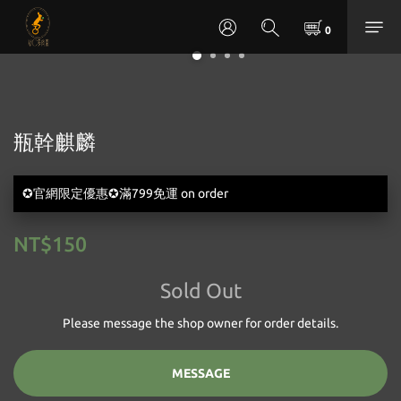
瓶幹麒麟
✪官網限定優惠✪滿799免運 on order
NT$150
Sold Out
Please message the shop owner for order details.
MESSAGE