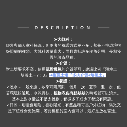
DESCRIPTION
➤大戟科：
經常與仙人掌科搞混，但兩者的養護方式差不多，都是不挑環境很
好照顧的種類。大戟科數量龐大，而且囊括許多稜角分明、長相怪
異的珍奇品種。
➤介質：
對土壤要求不高，使用
疏鬆透氣
的介質即可，建議比例『顆粒土：
培養土＝7：3』
➜推薦土壤『多肉介質+培養土』
➤養護：
✓澆水－一般來說，冬季可兩周到一個月一次，夏季一週一次，但
若環境較通風，水乾得快，
植物表皮有點皺皺
的時候就可以澆水。
基本上對水量並不是太挑剔，稍微多了或少了都沒有問題。
✓日照－耐曬也耐陰，喜歡陽光，有些品種可當戶外植物，陽光充
足下植株會更飽滿，若要種植於室內也可以，最好是放在窗邊。