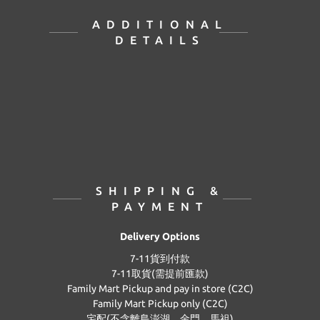
ADDITIONAL
DETAILS
SHIPPING &
PAYMENT
Delivery Options
7-11貨到付款
7-11取貨(需提前匯款)
Family Mart Pickup and pay in store (C2C)
Family Mart Pickup only (C2C)
宅配(不含離島澎湖、金門、馬祖)