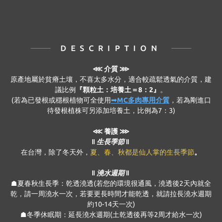
DESCRIPTION
⋘
介質 ⋙
原產地屬於貧瘠土壤，不喜太多水分，適合較疏鬆透氣的介質，建
議比例
『顆粒土：培養土＝8：2』
。
(若為已發根或穩根植物可全使用
➟MC多肉專用介質
，若為剛進口
待發根植株可另添加培養土，比例為7：3)
⋘ 養護 ⋙
‖ 生長季節 ‖
在台灣，除了冬天外，
夏、春、秋都是仙人掌的生長季節
。
‖ 澆水週期 ‖
☗夏春秋生長季：乾透澆透(若您的環境很通風，澆透後2天內就全
乾，請一周澆水一次，若要更長時間才能乾透，就請拉長澆水週期
約10-14天一次)
☗冬季休眠期：延長澆水週期(土乾透後再等2周才給水一次)