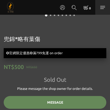
兜錦*略有葉傷
✪官網限定優惠✪滿799免運 on order
NT$500
NT$650
Sold Out
Please message the shop owner for order details.
MESSAGE