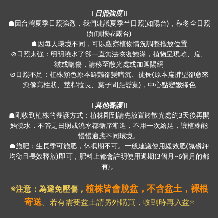
‖ 日照強度 ‖
☗因台灣夏季日照強烈，我們建議夏季半日照(如陽台)，秋冬全日照
(如頂樓或露台)
☗因每人環境不同，可以觀察植物情況調整擺放位置
⊘日照太強：明明澆水了卻一直無法恢復飽滿，植物呈現乾、扁、
皺或曬傷，請移至散光處或加遮陽網
⊘日照不足：植株顏色原本鮮豔卻變暗沉、徒長(原本扁胖型卻愈來
愈像高柱狀、莖桿拉長、葉子間距變寬)，中心點變嫩綠色
‖ 其他養護 ‖
☗剛收到植株的養護方式：植株剛到請先放置於散光處約3天後再開
始澆水，不管是日照或澆水都循序漸進，不用一次給足，讓植株能
慢慢適應不同環境。
☗施肥：生長季可施肥，休眠期不可。一般建議使用緩效肥(氮磷鉀
均衡且長效釋放)即可，肥料上都會註明使用週期(3個月~6個月的都
有)。
植株皆會脫盆，不含盆土，裸根
※注意：為避免壓傷
，
寄送
。若有需要盆土請另外購買，收到時再入盆※