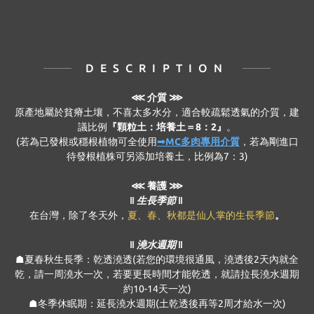
DESCRIPTION
⋘
介質 ⋙
原產地屬於貧瘠土壤，不喜太多水分，適合較疏鬆透氣的介質，建
議比例
『顆粒土：培養土＝8：2』
。
(若為已發根或穩根植物可全使用
➟MC多肉專用介質
，若為剛進口
待發根植株可另添加培養土，比例為7：3)
⋘ 養護 ⋙
‖ 生長季節 ‖
在台灣，除了冬天外，
夏、春、秋都是仙人掌的生長季節
。
‖ 澆水週期 ‖
☗夏春秋生長季：乾透澆透(若您的環境很通風，澆透後2天內就全
乾，請一周澆水一次，若要更長時間才能乾透，就請拉長澆水週期
約10-14天一次)
☗冬季休眠期：延長澆水週期(土乾透後再等2周才給水一次)