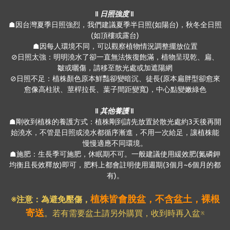
‖ 日照強度 ‖
☗因台灣夏季日照強烈，我們建議夏季半日照(如陽台)，秋冬全日照
(如頂樓或露台)
☗因每人環境不同，可以觀察植物情況調整擺放位置
⊘日照太強：明明澆水了卻一直無法恢復飽滿，植物呈現乾、扁、
皺或曬傷，請移至散光處或加遮陽網
⊘日照不足：植株顏色原本鮮豔卻變暗沉、徒長(原本扁胖型卻愈來
愈像高柱狀、莖桿拉長、葉子間距變寬)，中心點變嫩綠色
‖ 其他養護 ‖
☗剛收到植株的養護方式：植株剛到請先放置於散光處約3天後再開
始澆水，不管是日照或澆水都循序漸進，不用一次給足，讓植株能
慢慢適應不同環境。
☗施肥：生長季可施肥，休眠期不可。一般建議使用緩效肥(氮磷鉀
均衡且長效釋放)即可，肥料上都會註明使用週期(3個月~6個月的都
有)。
植株皆會脫盆，不含盆土，裸根
※注意：為避免壓傷
，
寄送
。若有需要盆土請另外購買，收到時再入盆※