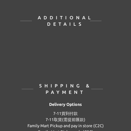
ADDITIONAL
DETAILS
SHIPPING &
PAYMENT
Delivery Options
7-11貨到付款
7-11取貨(需提前匯款)
Family Mart Pickup and pay in store (C2C)