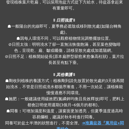
發現植株葉片乾扁，可以採用泡盆方式從下方給水，待盆器拿起來
有重量即可。
‖ 日照強度 ‖
☗一般陽台的光線即可，夏季務必遮陰或移到散光處(如陽台轉角
處)。
☗因每人環境不同，可以觀察植物情況調整擺放位置。
⊘日照太強：明明澆水了卻一直無法恢復飽滿，甚至葉色變咖啡
色，呈現乾、扁、皺或曬傷，請移至散光處或加遮陽網。
⊘日照不足：植株開始徒長(原本扁胖型卻愈來愈像高柱狀)，葉片拉
長甚至有點下垂。
‖ 其他養護 ‖
☗剛收到植株的養護方式：植株剛到請先放置於散光處約3天後再開
始澆水，不管是日照或澆水都循序漸進，不用一次給足，讓植株能
慢慢適應不同環境。
☗施肥：一般建議使用緩效肥(氮磷鉀均衡且長效釋放)即可，肥料上
都會註明使用週期(3個月~6個月的都有)。
☗悶養
：
可增加濕度和溫度，讓窗面更加透亮，但夏季溫度過高時
容易爛根，建議於秋冬時進行悶養。
悶養可於盆土半溼的狀態進行，不需全溼。
➜推薦盆器『萬用盆+悶