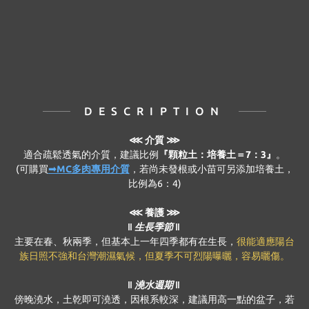
DESCRIPTION
⋘
介質 ⋙
適合疏鬆透氣的介質，建議比例
『顆粒土：培養土＝7：3』
。
(可購買
➟MC多肉專用介質
，若尚未發根或小苗可另添加培養土，
比例為6：4)
⋘ 養護 ⋙
‖ 生長季節 ‖
主要在春、秋兩季，但基本上一年四季都有在生長，
很能適應陽台
族日照不強和台灣潮濕氣候，但夏季不可烈陽曝曬，容易曬傷。
‖ 澆水週期 ‖
傍晚澆水，土乾即可澆透，因根系較深，建議用高一點的盆子，若