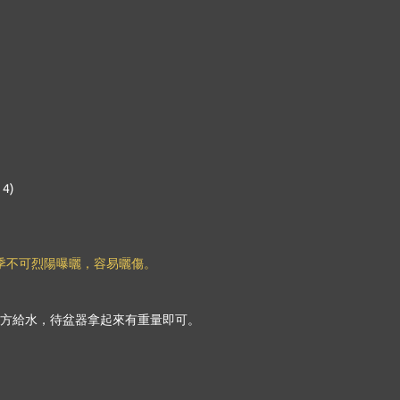
4)
季不可烈陽曝曬，容易曬傷。
方給水，待盆器拿起來有重量即可。