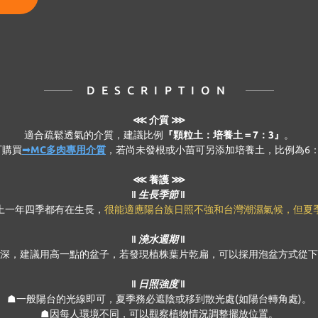
DESCRIPTION
⋘
介質 ⋙
適合疏鬆透氣的介質，建議比例
『顆粒土：培養土＝7：3』
。
可購買
➟MC多肉專用介質
，若尚未發根或小苗可另添加培養土，比例為6：
⋘ 養護 ⋙
‖ 生長季節 ‖
上一年四季都有在生長，
很能適應陽台族日照不強和台灣潮濕氣候，但夏
‖ 澆水週期 ‖
深，建議用高一點的盆子，若發現植株葉片乾扁，可以採用泡盆方式從下
‖ 日照強度 ‖
☗一般陽台的光線即可，夏季務必遮陰或移到散光處(如陽台轉角處)。
☗因每人環境不同，可以觀察植物情況調整擺放位置。