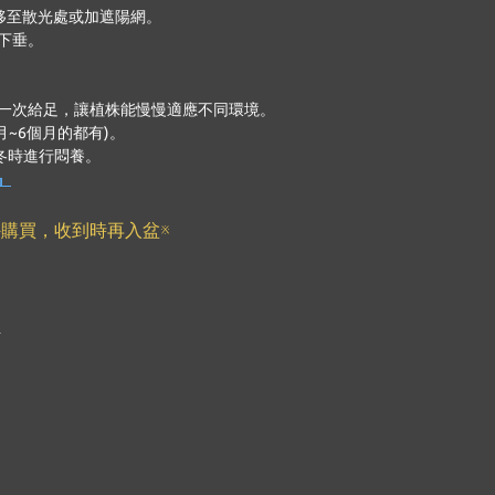
移至散光處或加遮陽網。
下垂。
一次給足，讓植株能慢慢適應不同環境。
~6個月的都有)。
冬時進行悶養。
』
購買，收到時再入盆※