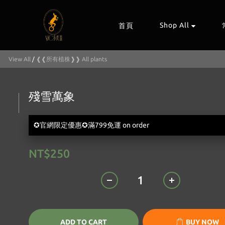
Shop All
首頁
View All
/
❰❰所有植株❱❱ All plants
殘雪萬象
✪官網限定優惠✪滿799免運 on order
NT$250
ADD TO CART
BUY NOW