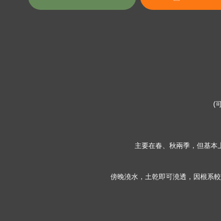
(
主要在春、秋兩季，但基本
傍晚澆水，土乾即可澆透，因根系較