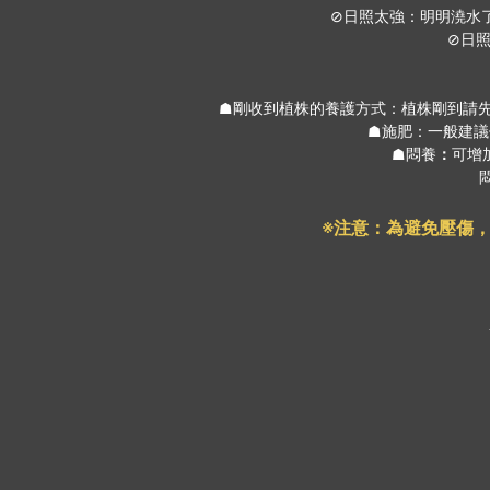
⊘日照太強：明明澆水
⊘日
☗剛收到植株的養護方式：植株剛到請
☗施肥：一般建議
☗悶養
：
可增
※注意：為避免壓傷