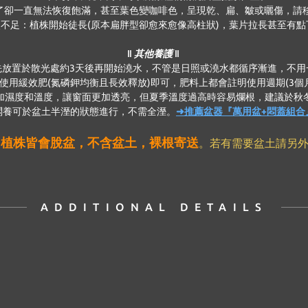
了卻一直無法恢復飽滿，甚至葉色變咖啡色，呈現乾、扁、皺或曬傷，請
照不足：植株開始徒長(原本扁胖型卻愈來愈像高柱狀)，葉片拉長甚至有點
‖ 其他養護 ‖
先放置於散光處約3天後再開始澆水，不管是日照或澆水都循序漸進，不用
使用緩效肥(氮磷鉀均衡且長效釋放)即可，肥料上都會註明使用週期(3個月
加濕度和溫度，讓窗面更加透亮，但夏季溫度過高時容易爛根，建議於秋
悶養可於盆土半溼的狀態進行，不需全溼。
➜推薦盆器『萬用盆+悶蓋組合
植株皆會脫盆，不含盆土，裸根寄送
，
。若有需要盆土請另外
ADDITIONAL DETAILS