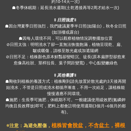
約10-14天一次)
☗冬季休眠期：延長澆水週期(土乾透後再等2周才給水一次)
‖ 日照強度 ‖
☗因台灣夏季日照強烈，我們建議夏季半日照(如陽台)，秋冬全日照
(如頂樓或露台)
☗因每人環境不同，可以觀察植物情況調整擺放位置
⊘日照太強：明明澆水了卻一直無法恢復飽滿，植物呈現乾、扁、
皺或曬傷，請移至散光處或加遮陽網
⊘日照不足：植株顏色原本鮮豔卻變暗沉、徒長(原本扁胖型卻愈來
愈像高柱狀、莖桿拉長、葉子間距變寬)，中心點變嫩綠色
‖ 其他養護 ‖
☗剛收到植株的養護方式：植株剛到請先放置於散光處約3天後再開
始澆水，不管是日照或澆水都循序漸進，不用一次給足，讓植株能
慢慢適應不同環境。
☗施肥：生長季可施肥，休眠期不可。一般建議使用緩效肥(氮磷鉀
均衡且長效釋放)即可，肥料上都會註明使用週期(3個月~6個月的都
有)。
植株皆會脫盆，不含盆土，裸根
※注意：為避免壓傷
，