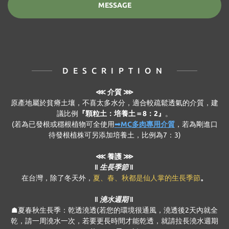
MESSAGE
DESCRIPTION
⋘
介質 ⋙
原產地屬於貧瘠土壤，不喜太多水分，適合較疏鬆透氣的介質，建
議比例
『顆粒土：培養土＝8：2』
。
(若為已發根或穩根植物可全使用
➟MC多肉專用介質
，若為剛進口
待發根植株可另添加培養土，比例為7：3)
⋘ 養護 ⋙
‖ 生長季節 ‖
在台灣，除了冬天外，
夏、春、秋都是仙人掌的生長季節
。
‖ 澆水週期 ‖
☗夏春秋生長季：乾透澆透(若您的環境很通風，澆透後2天內就全
乾，請一周澆水一次，若要更長時間才能乾透，就請拉長澆水週期