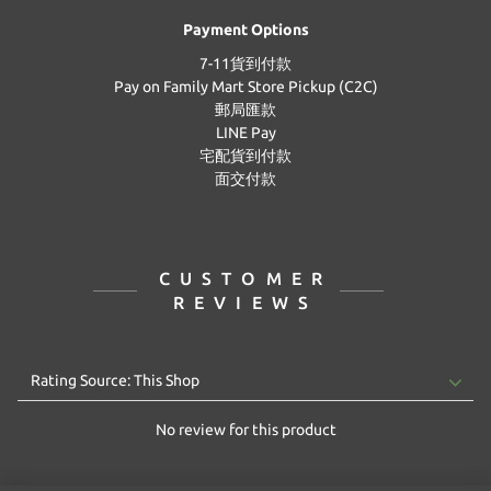
Payment Options
7-11貨到付款
Pay on Family Mart Store Pickup (C2C)
郵局匯款
LINE Pay
宅配貨到付款
面交付款
CUSTOMER
REVIEWS
No review for this product