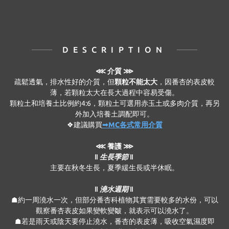
DESCRIPTION
⋘
介質 ⋙
疏鬆透氣，排水性好的介質，但
顆粒不能太大
，因番杏的表皮較
薄，若顆粒太大在長大過程中容易受傷。
顆粒土和培養土比例約4:6，顆粒土可選用赤玉土或多肉介質，再另
外加入培養土調配即可。
❖建議購買
➟MC各式常用介質
⋘ 養護 ⋙
‖ 生長季節 ‖
主要在秋冬生長，夏季緩生長或半休眠。
‖ 澆水週期 ‖
☗約一周澆水一次，但部分番杏科植物其實需要較多的水份，可以
觀察番杏表皮如果變軟變皺，就表示可以澆水了。
☗若是雨天或陰天要停止澆水，番杏的表皮薄，吸收空氣濕度即