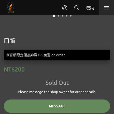
口笛
✪官網限定優惠✪滿799免運 on order
NT$200
Sold Out
Please message the shop owner for order details.
MESSAGE