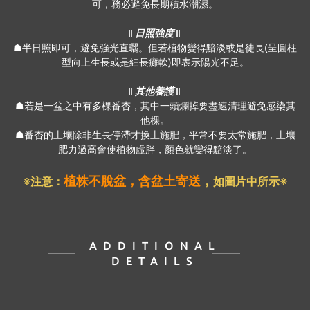
可，務必避免長期積水潮濕。
‖ 日照強度 ‖
☗半日照即可，避免強光直曬。但若植物變得黯淡或是徒長(呈圓柱
型向上生長或是細長癱軟)即表示陽光不足。
‖ 其他養護 ‖
☗若是一盆之中有多棵番杏，其中一頭爛掉要盡速清理避免感染其
他棵。
☗番杏的土壤除非生長停滯才換土施肥，平常不要太常施肥，土壤
肥力過高會使植物虛胖，顏色就變得黯淡了。
植株不脫盆，含盆土寄送
，
※注意：
如圖片中所示※
ADDITIONAL
DETAILS