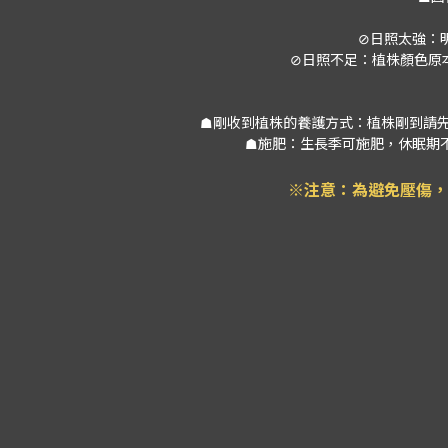
⊘日照太強：
⊘日照不足：植株顏色原
☗剛收到植株的養護方式：植株剛到請
☗施肥：生長季可施肥，休眠期不
※注意：為避免壓傷
，