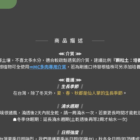
商品描述
⋘
介質 ⋙
瘠土壤，不喜太多水分，適合較疏鬆透氣的介質，建議比例
『顆粒土：培養
穩根植物可全使用
➟MC多肉專用介質
，若為剛進口待發根植株可另添加培養
⋘ 養護 ⋙
‖ 生長季節 ‖
在台灣，除了冬天外，
夏、春、秋都是仙人掌的生長季節
。
‖ 澆水週期 ‖
境很通風，澆透後2天內就全乾，請一周澆水一次，若要更長時間才能乾透，
☗冬季休眠期：延長澆水週期(土乾透後再等2周才給水一次)
‖ 日照強度 ‖
台灣夏季日照強烈，我們建議夏季半日照(如陽台)，秋冬全日照(如頂樓或