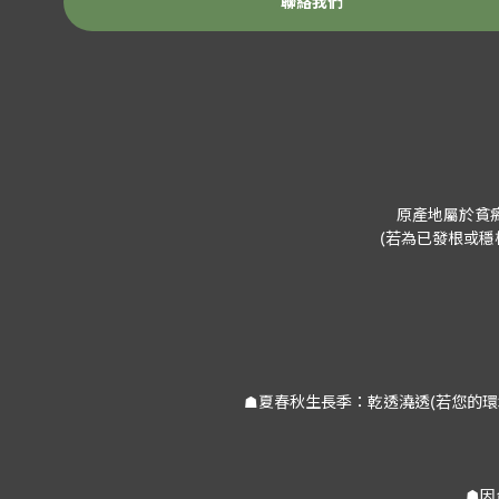
聯絡我們
原產地屬於貧
(若為已發根或
☗夏春秋生長季：乾透澆透(若您的環
☗因