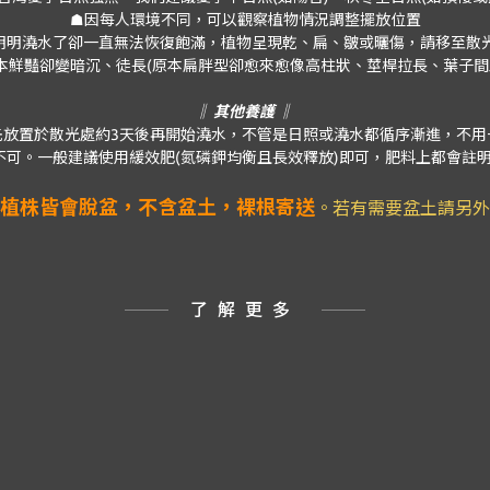
☗因每人環境不同，可以觀察植物情況調整擺放位置
明明澆水了卻一直無法恢復飽滿，植物呈現乾、扁、皺或曬傷，請移至散
本鮮豔卻變暗沉、徒長(原本扁胖型卻愈來愈像高柱狀、莖桿拉長、葉子間
‖ 其他養護 ‖
先放置於散光處約3天後再開始澆水，不管是日照或澆水都循序漸進，不用
可。一般建議使用緩效肥(氮磷鉀均衡且長效釋放)即可，肥料上都會註明使
植株皆會脫盆，不含盆土，裸根寄送
。若有需要盆土請另外
了解更多