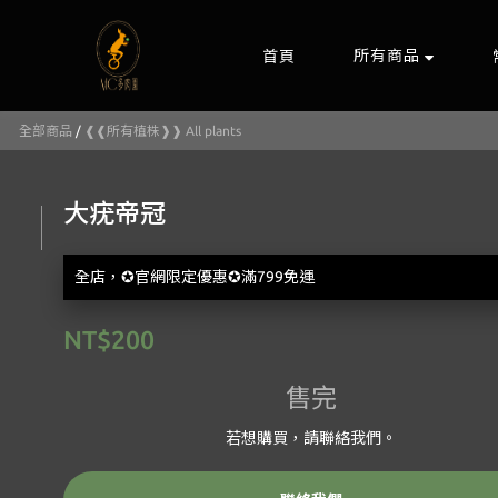
所有商品
首頁
全部商品
/
❰❰所有植株❱❱ All plants
大疣帝冠
全店，✪官網限定優惠✪滿799免運
NT$200
售完
若想購買，請聯絡我們。