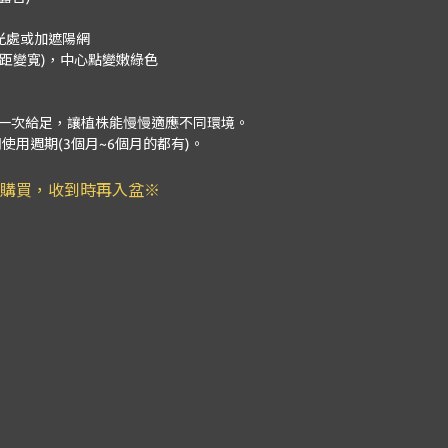
光處或加遮陽網
距變寬)，中心點變嫩綠色
一次給足，讓植株能慢慢適應不同環境。
用週期(3個月~6個月的都有)。
購買，收到時再入盆※