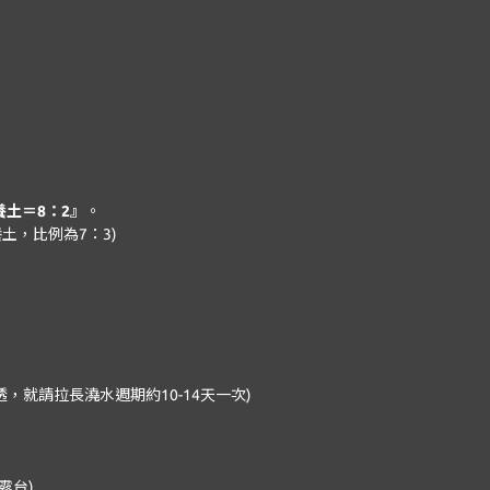
土＝8：2』
。
土，比例為7：3)
就請拉長澆水週期約10-14天一次)
露台)