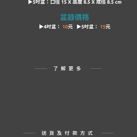
▶5吋盆：
口徑 15 X 高度 8.5 X 底徑 8.5 cm
盆器價格
▶4吋盆：
10
元
▶5吋盆：
15
元
了解更多
送貨及付款方式