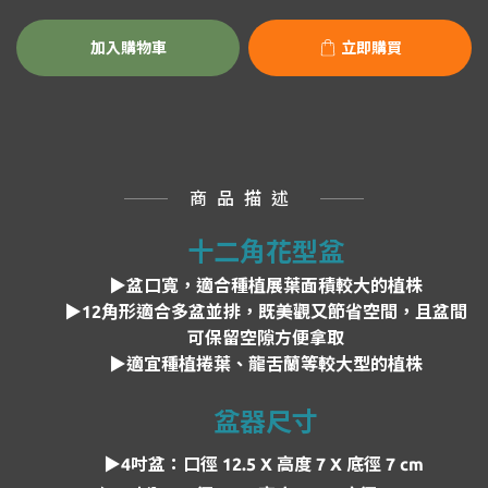
加入購物車
立即購買
商品描述
十二角花型盆
▶
盆口寬，適合種植展葉面積較大的植株
▶12角形適合多盆並排，既美觀又節省空間，且盆間
可保留空隙方便拿取
▶適宜種植捲葉、龍舌蘭等較大型的植株
盆器尺寸
▶4吋盆：口徑 12.5 X 高度 7 X 底徑 7 cm