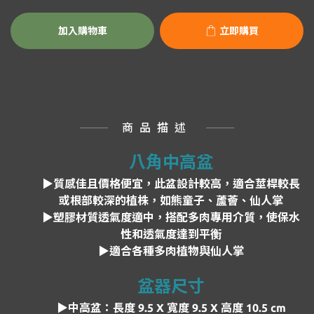
加入購物車
立即購買
商品描述
八角中高盆
▶
質感佳且
價格便宜，此盆設計較高，適合莖桿較長
或根部較深的植株，如熊童子、蘆薈、仙人掌
▶塑膠材質透氣度適中，搭配多肉專用介質，使保水
性和透氣度達到平衡
▶
適合各種多肉植物與仙人掌
盆器尺寸
▶中高盆：長度
9.5 X 寬度 9.5 X 高度 10.5 cm