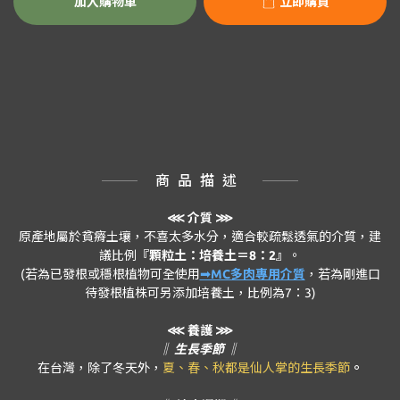
加入購物車
立即購買
商品描述
⋘
介質 ⋙
原產地屬於貧瘠土壤，不喜太多水分，適合較疏鬆透氣的介質，建
議比例
『顆粒土：培養土＝8：2』
。
(若為已發根或穩根植物可全使用
➟MC多肉專用介質
，若為剛進口
待發根植株可另添加培養土，比例為7：3)
⋘ 養護 ⋙
‖ 生長季節 ‖
在台灣，除了冬天外，
夏、春、秋都是仙人掌的生長季節
。