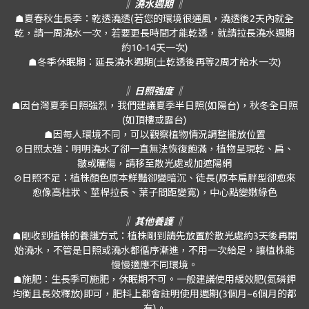
‖ 澆水週期 ‖
☗夏春秋生長季：乾透澆透(若您的環境很通風，澆透後2天內就全
乾，請一周澆水一次，若要更長時間才能乾透，就請拉長澆水週期
約10-14天一次)
☗冬季休眠期：延長澆水週期(土乾透後再等2周才給水一次)
‖ 日照強度 ‖
☗因台灣夏季日照強烈，我們建議夏季半日照(如陽台)，秋冬全日照
(如頂樓或露台)
☗因每人環境不同，可以觀察植物情況調整擺放位置
⊘日照太強：明明澆水了卻一直無法恢復飽滿，植物呈現乾、扁、
皺或曬傷，請移至散光處或加遮陽網
⊘日照不足：植株顏色原本鮮豔卻變暗沉、徒長(原本扁胖型卻愈來
愈像高柱狀、莖桿拉長、葉子間距變寬)，中心點變嫩綠色
‖ 其他養護 ‖
☗剛收到植株的養護方式：植株剛到請先放置於散光處約3天後再開
始澆水，不管是日照或澆水都循序漸進，不用一次給足，讓植株能
慢慢適應不同環境。
☗施肥：生長季可施肥，休眠期不可。一般建議使用緩效肥(氮磷鉀
均衡且長效釋放)即可，肥料上都會註明使用週期(3個月~6個月的都
有)。