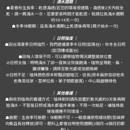
‖ 澆水週期 ‖
☗夏春秋生長季：乾透澆透(若您的環境很通風，澆透後2天內就全
乾，請一周澆水一次，若要更長時間才能乾透，就請拉長澆水週期
約10-14天一次)
☗冬季休眠期：延長澆水週期(土乾透後再等2周才給水一次)
‖ 日照強度 ‖
☗因台灣夏季日照強烈，我們建議夏季半日照(如陽台)，秋冬全日照
(如頂樓或露台)
☗因每人環境不同，可以觀察植物情況調整擺放位置
⊘日照太強：明明澆水了卻一直無法恢復飽滿，植物呈現乾、扁、
皺或曬傷，請移至散光處或加遮陽網
⊘日照不足：植株顏色原本鮮豔卻變暗沉、徒長(原本扁胖型卻愈來
愈像高柱狀、莖桿拉長、葉子間距變寬)，中心點變嫩綠色
‖ 其他養護 ‖
☗剛收到植株的養護方式：植株剛到請先放置於散光處約3天後再開
始澆水，不管是日照或澆水都循序漸進，不用一次給足，讓植株能
慢慢適應不同環境。
☗施肥：生長季可施肥，休眠期不可。一般建議使用緩效肥(氮磷鉀
均衡且長效釋放)即可，肥料上都會註明使用週期(3個月~6個月的都
有)。