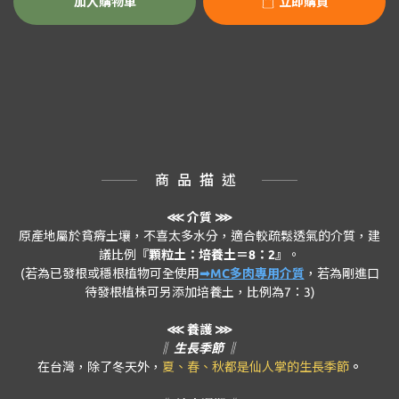
加入購物車
立即購買
商品描述
⋘
介質 ⋙
原產地屬於貧瘠土壤，不喜太多水分，適合較疏鬆透氣的介質，建
議比例
『顆粒土：培養土＝8：2』
。
(若為已發根或穩根植物可全使用
➟MC多肉專用介質
，若為剛進口
待發根植株可另添加培養土，比例為7：3)
⋘ 養護 ⋙
‖ 生長季節 ‖
在台灣，除了冬天外，
夏、春、秋都是仙人掌的生長季節
。