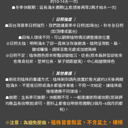
約10-14天一次)
☗冬季休眠期：延長澆水週期(土乾透後再等2周才給水一次)
‖ 日照強度 ‖
☗因台灣夏季日照強烈，我們建議夏季半日照(如陽台)，秋冬全日照
(如頂樓或露台)
☗因每人環境不同，可以觀察植物情況調整擺放位置
⊘日照太強：明明澆水了卻一直無法恢復飽滿，植物呈現乾、扁、
皺或曬傷，請移至散光處或加遮陽網
⊘日照不足：植株顏色原本鮮豔卻變暗沉、徒長(原本扁胖型卻愈來
愈像高柱狀、莖桿拉長、葉子間距變寬)，中心點變嫩綠色
‖ 其他養護 ‖
☗剛收到植株的養護方式：植株剛到請先放置於散光處約3天後再開
始澆水，不管是日照或澆水都循序漸進，不用一次給足，讓植株能
慢慢適應不同環境。
☗施肥：生長季可施肥，休眠期不可。一般建議使用緩效肥(氮磷鉀
均衡且長效釋放)即可，肥料上都會註明使用週期(3個月~6個月的都
有)。
植株皆會脫盆，不含盆土，裸根
※注意：為避免壓傷
，