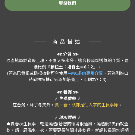
聯絡我們
商品描述
⋘
介質 ⋙
原產地屬於貧瘠土壤，不喜太多水分，適合較疏鬆透氣的介質，建
議比例
『顆粒土：培養土＝8：2』
。
(若為已發根或穩根植物可全使用
➟MC多肉專用介質
，若為剛進口
待發根植株可另添加培養土，比例為7：3)
⋘ 養護 ⋙
‖ 生長季節 ‖
在台灣，除了冬天外，
夏、春、秋都是仙人掌的生長季節
。
‖ 澆水週期 ‖
☗夏春秋生長季：乾透澆透(若您的環境很通風，澆透後2天內就全
乾，請一周澆水一次，若要更長時間才能乾透，就請拉長澆水週期