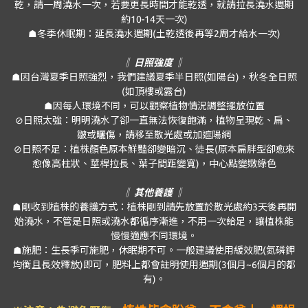
乾，請一周澆水一次，若要更長時間才能乾透，就請拉長澆水週期
約10-14天一次)
☗冬季休眠期：延長澆水週期(土乾透後再等2周才給水一次)
‖ 日照強度 ‖
☗因台灣夏季日照強烈，我們建議夏季半日照(如陽台)，秋冬全日照
(如頂樓或露台)
☗因每人環境不同，可以觀察植物情況調整擺放位置
⊘日照太強：明明澆水了卻一直無法恢復飽滿，植物呈現乾、扁、
皺或曬傷，請移至散光處或加遮陽網
⊘日照不足：植株顏色原本鮮豔卻變暗沉、徒長(原本扁胖型卻愈來
愈像高柱狀、莖桿拉長、葉子間距變寬)，中心點變嫩綠色
‖ 其他養護 ‖
☗剛收到植株的養護方式：植株剛到請先放置於散光處約3天後再開
始澆水，不管是日照或澆水都循序漸進，不用一次給足，讓植株能
慢慢適應不同環境。
☗施肥：生長季可施肥，休眠期不可。一般建議使用緩效肥(氮磷鉀
均衡且長效釋放)即可，肥料上都會註明使用週期(3個月~6個月的都
有)。