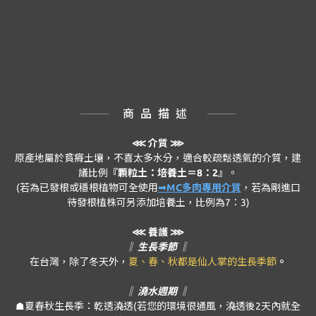
商品描述
⋘
介質 ⋙
原產地屬於貧瘠土壤，不喜太多水分，適合較疏鬆透氣的介質，建
議比例
『顆粒土：培養土＝8：2』
。
(若為已發根或穩根植物可全使用
➟MC多肉專用介質
，若為剛進口
待發根植株可另添加培養土，比例為7：3)
⋘ 養護 ⋙
‖ 生長季節 ‖
在台灣，除了冬天外，
夏、春、秋都是仙人掌的生長季節
。
‖ 澆水週期 ‖
☗夏春秋生長季：乾透澆透(若您的環境很通風，澆透後2天內就全