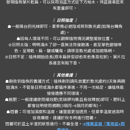
發現植株葉片乾扁，可以採用泡盆方式從下方給水，待盆器拿起來
有重量即可。
‖ 日照強度 ‖
☗一般陽台的光線即可，夏季務必遮陰或移到散光處(如陽台轉角
處)。
☗因每人環境不同，可以觀察植物情況調整擺放位置。
⊘日照太強：明明澆水了卻一直無法恢復飽滿，甚至葉色變咖啡
色，呈現乾、扁、皺或曬傷，請移至散光處或加遮陽網。
⊘日照不足：植株開始徒長(原本扁胖型卻愈來愈像高柱狀)，葉片拉
長甚至有點下垂。
‖ 其他養護 ‖
☗剛收到植株的養護方式：植株剛到請先放置於散光處約3天後再開
始澆水，不管是日照或澆水都循序漸進，不用一次給足，讓植株能
慢慢適應不同環境。
☗施肥：一般建議使用緩效肥(氮磷鉀均衡且長效釋放)即可，肥料上
都會註明使用週期(3個月~6個月的都有)。
☗悶養
：
可增加濕度和溫度，讓窗面更加透亮，但夏季溫度過高時
容易爛根，建議於秋冬時進行悶養。
悶養可於盆土半溼的狀態進行，不需全溼。
➜推薦盆器『萬用盆+悶