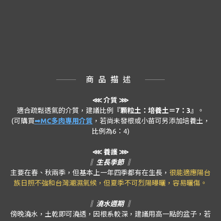
商品描述
⋘
介質 ⋙
適合疏鬆透氣的介質，建議比例
『顆粒土：培養土＝7：3』
。
(可購買
➟MC多肉專用介質
，若尚未發根或小苗可另添加培養土，
比例為6：4)
⋘ 養護 ⋙
‖ 生長季節 ‖
主要在春、秋兩季，但基本上一年四季都有在生長，
很能適應陽台
族日照不強和台灣潮濕氣候，但夏季不可烈陽曝曬，容易曬傷。
‖ 澆水週期 ‖
傍晚澆水，土乾即可澆透，因根系較深，建議用高一點的盆子，若