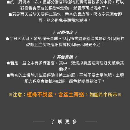
☗約一周澆水一次，但部分番杏科植物其實需要較多的水份，可以
觀察番杏表皮如果變軟變皺，就表示可以澆水了。
☗若是雨天或陰天要停止澆水，番杏的表皮薄，吸收空氣濕度即
可，務必避免長期積水潮濕。
‖ 日照強度 ‖
☗半日照即可，避免強光直曬。但若植物變得黯淡或是徒長(呈圓柱
型向上生長或是細長癱軟)即表示陽光不足。
‖ 其他養護 ‖
☗若是一盆之中有多棵番杏，其中一頭爛掉要盡速清理避免感染其
他棵。
☗番杏的土壤除非生長停滯才換土施肥，平常不要太常施肥，土壤
肥力過高會使植物虛胖，顏色就變得黯淡了。
植株不脫盆，含盆土寄送
，
※注意：
如圖片中所示※
了解更多