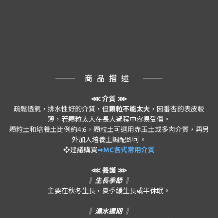
商品描述
⋘
介質 ⋙
疏鬆透氣，排水性好的介質，但
顆粒不能太大
，因番杏的表皮較
薄，若顆粒太大在長大過程中容易受傷。
顆粒土和培養土比例約4:6，顆粒土可選用赤玉土或多肉介質，再另
外加入培養土調配即可。
❖建議購買
➟MC各式常用介質
⋘ 養護 ⋙
‖ 生長季節 ‖
主要在秋冬生長，夏季緩生長或半休眠。
‖ 澆水週期 ‖