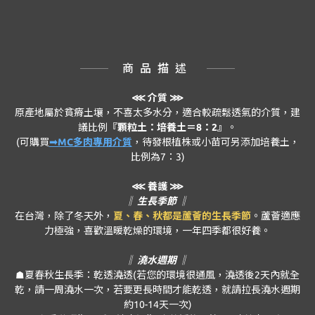
商品描述
⋘
介質 ⋙
原產地屬於貧瘠土壤，不喜太多水分，適合較疏鬆透氣的介質，建
議比例
『顆粒土：培養土＝8：2』
。
(可購買
➟MC多肉專用介質
，待發根植株或小苗可另添加培養土，
比例為7：3)
⋘ 養護 ⋙
‖ 生長季節 ‖
在台灣，除了冬天外，
夏、春、秋都是蘆薈的生長季節
。蘆薈適應
力極強，喜歡溫暖乾燥的環境，一年四季都很好養。
‖ 澆水週期 ‖
☗夏春秋生長季：乾透澆透(若您的環境很通風，澆透後2天內就全
乾，請一周澆水一次，若要更長時間才能乾透，就請拉長澆水週期
約10-14天一次)