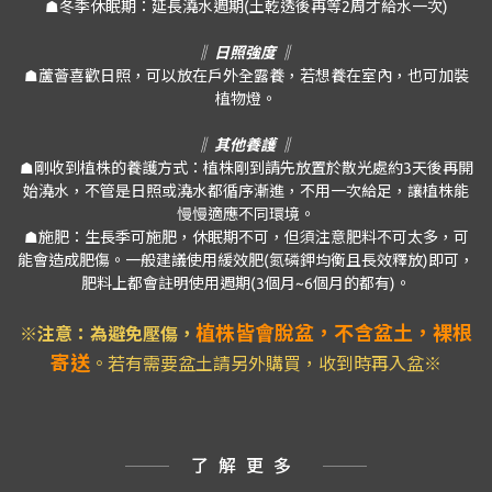
☗冬季休眠期：延長澆水週期(土乾透後再等2周才給水一次)
‖ 日照強度 ‖
☗蘆薈喜歡日照，可以放在戶外全露養，若想養在室內，也可加裝
植物燈。
‖ 其他養護 ‖
☗剛收到植株的養護方式：植株剛到請先放置於散光處約3天後再開
始澆水，不管是日照或澆水都循序漸進，不用一次給足，讓植株能
慢慢適應不同環境。
☗施肥：生長季可施肥，休眠期不可，但須注意肥料不可太多，可
能會造成肥傷。一般建議使用緩效肥(氮磷鉀均衡且長效釋放)即可，
肥料上都會註明使用週期(3個月~6個月的都有)。
植株皆會脫盆，不含盆土，裸根
※注意：為避免壓傷
，
寄送
。若有需要盆土請另外購買，收到時再入盆※
了解更多